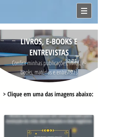
LIVROS, E-BOOKS E
ENTREVISTAS
Confir
a minhas publicações, livros, e-
books, matérias e entrevistas
> Clique em uma das imagens abaixo: