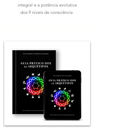
integral e a potência evolutiva
dos 9 níveis de consciência