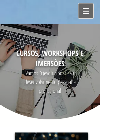
> Clique em uma das imagens abaixo:
CURSOS, WORKSHOPS E
IMERSÕES
Vamos (r)evolucionar seu
desenvolvimento pessoal e
profissional