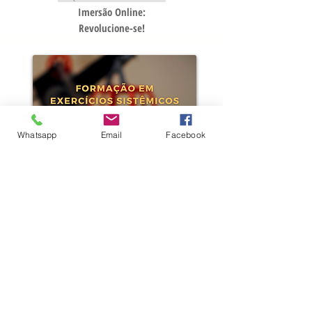
Imer
são Online:
Revolucione-se!
Whatsapp
Email
Facebook
CLIQUE NA IMAGEM ACIMA
Formação
Online:
Exercícios Sistêmicos