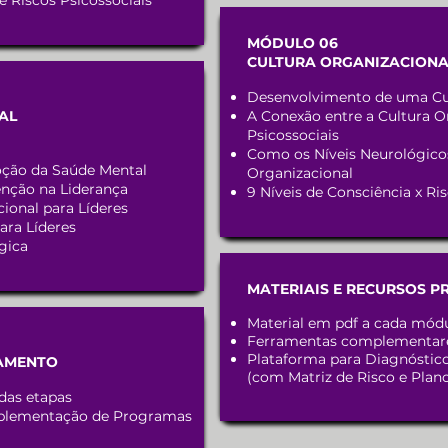
 Riscos Psicossociais
MÓDULO 06
CULTURA ORGANIZACIONA
Desenvolvimento de uma Cu
AL
A Conexão entre a Cultura O
Psicossociais
Como os Níveis Neurológicos
oção da Saúde Mental
Organizacional
enção na Liderança
9 Níveis de Consciência x Ri
cional para Líderes
ara Líderes
gica
MATERIAIS E RECURSOS P
Material em pdf a cada mód
Ferramentas complementare
Plataforma para Diagnóstico
AMENTO
(com Matriz de Risco e Plan
 das etapas
Implementação de Programas