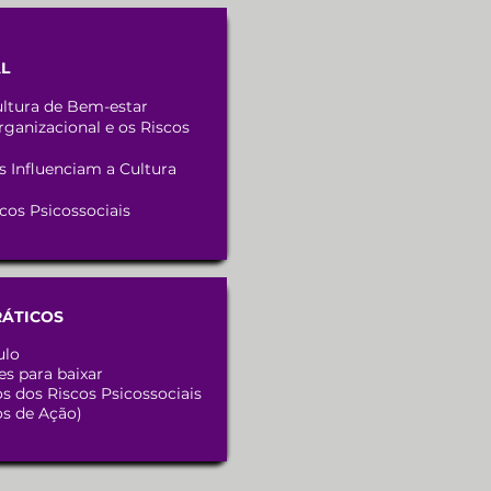
L
ltura de Bem-estar
rganizacional e os Riscos
 Influenciam a Cultura
scos Psicossociais
RÁTICOS
ulo
s para baixar
s dos Riscos Psicossociais
os de Ação)