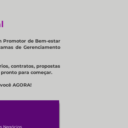
l
m Promotor de Bem-estar
gramas de Gerenciamento
ios, contratos, propostas
e pronto para começar.
e você AGORA!
s Negócios