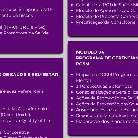
Calculadora ROI de Saúde M
icossociais segundo MTE
Modelo de Apresentação Co
ento de Riscos
Modelo de Proposta Comerc
Precificação da Consultoria
vel (NR-01, GRO e PGR)
esa Promotora da Saúde
MÓDULO 04
PROGRAMA DE GERENCIA
PGSM
 DE SAÚDE E BEM-ESTAR
Etapas do PGSM Programa 
Mental
3 Perspectivas Sistêmicas
 e suas Referenciais
Conscientização e Sensibiliz
Ações de Promoção da Saúd
Ações de Prevenção em Saú
social Questionnaire)
Ansiedade, Estresse e Burno
(Reino Unido)
Recursos de Mindfulness no 
zation Quality of Life)
Elaboração dos Planos de A
al Corporativa