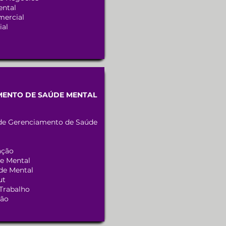
ental
mercial
ial
MENTO DE SAÚDE MENTAL
de Gerenciamento de Saúde
ação
e Mental
de Mental
ut
Trabalho
ção