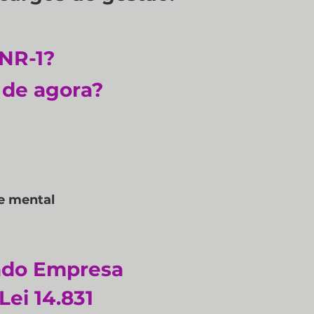
NR-1?
r de agora?
e mental
cado Empresa
ei 14.831