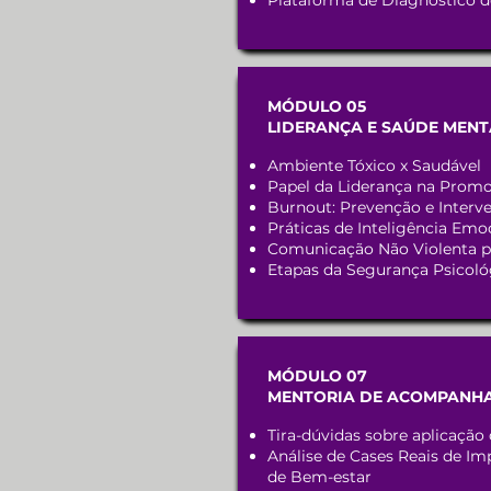
Plataforma de Diagnóstico de
MÓDULO 05
LIDERANÇA E SAÚDE MENT
Ambiente Tóxico x Saudável
Papel da Liderança na Prom
Burnout: Prevenção e Interv
Práticas de Inteligência Emo
Comunicação Não Violenta p
Etapas da Segurança Psicoló
MÓDULO 07
MENTORIA DE ACOMPANH
Tira-dúvidas sobre aplicação
Análise de Cases Reais de 
de Bem-estar