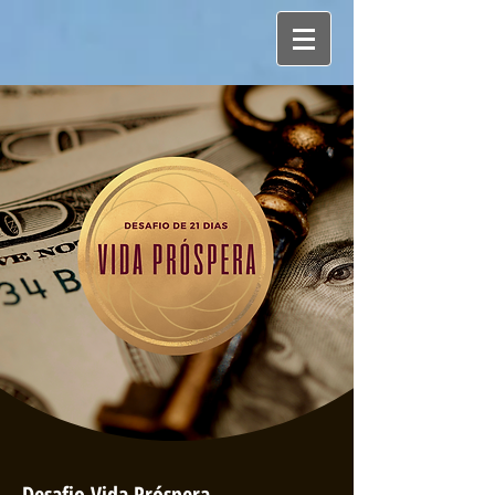
Desafio Vida Pr
óspera